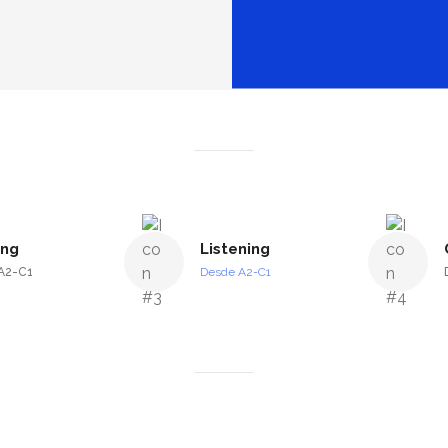
ing
Listening
A2-C1
Desde A2-C1