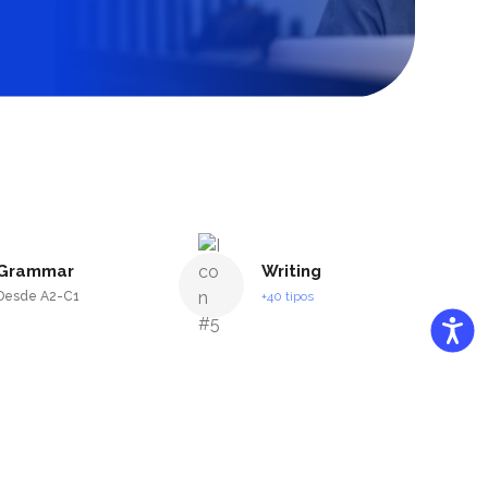
Grammar
Writing
Desde A2-C1
+40 tipos
Accessi