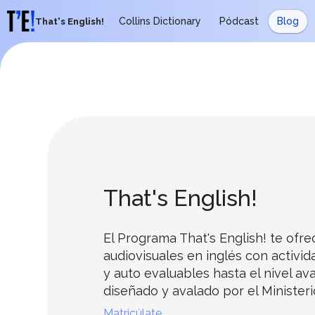
Salta al contenido principal
Please
Collins Dictionary
Pódcast
Blog
That's English!
note:
This
Bloques
website
includes
an
accessibility
Bloques
system.
Press
Control-
F11
That's English!
to
adjust
the
El Programa That's English! te ofr
website
audiovisuales en inglés con activid
to
y auto evaluables hasta el nivel av
people
diseñado y avalado por el Minister
with
visual
Matricúlate